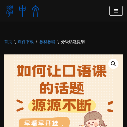
跳
至
正
文
首页
\
课件下载
\
教材教辅
\
分级话题提纲