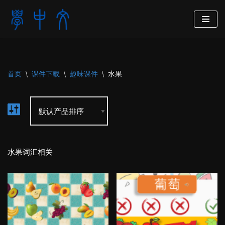
跳
至
正
文
首页
\
课件下载
\
趣味课件
\
水果
水果词汇相关